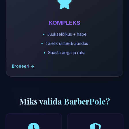
KOMPLEKS
Juukselõikus + habe
Täielik ümberkujundus
Säästa aega ja raha
Broneeri →
Miks valida BarberPole?