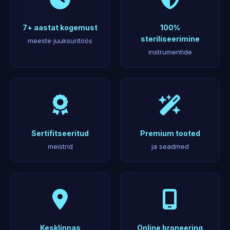
7+ aastat kogemust
100%
steriliseerimine
meeste juuksuritöös
instrumentide
Sertifitseeritud
Premium tooted
meistrid
ja seadmed
Kesklinnas
Online broneering