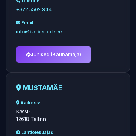
Telefon:
+372 5502 944
Email:
info@barberpole.ee
Juhised (Kaubamaja)
MUSTAMÄE
Aadress:
Kassi 6
12618 Tallinn
Lahtiolekuajad: