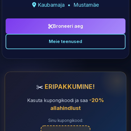
Kaubamaja • Mustamäe
Broneeri aeg
Meie teenused
✂️
ERIPAKKUMINE!
-20%
Kasuta kupongikoodi ja saa
allahindlust
Sinu kupongikood: