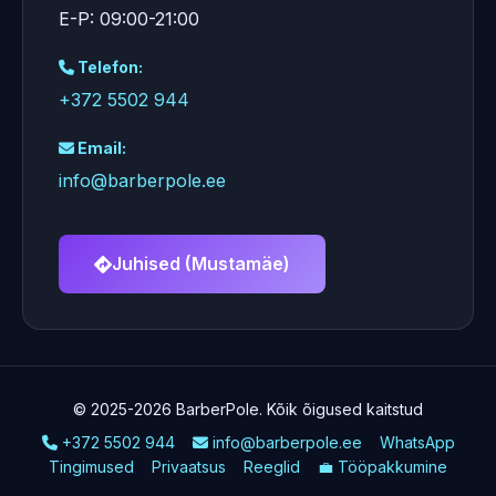
E-P: 09:00-21:00
Telefon:
+372 5502 944
Email:
info@barberpole.ee
Juhised (Mustamäe)
© 2025-2026 BarberPole. Kõik õigused kaitstud
+372 5502 944
info@barberpole.ee
WhatsApp
Tingimused
Privaatsus
Reeglid
💼 Tööpakkumine