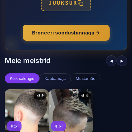
JUUKSUR
Broneeri soodushinnaga →
Meie meistrid
◀
▶
Kõik salongid
Kaubamaja
Mustamäe
🎨 9
🎨 4
👩✂️
👩✂️