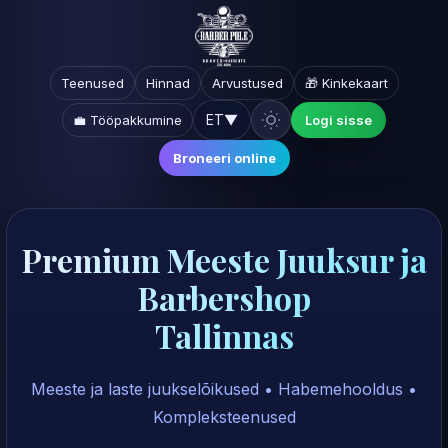
Teenused
Hinnad
Arvustused
🎁 Kinkekaart
ET
▼
💼 Tööpakkumine
Logi sisse
Broneeri online
Premium Meeste Juuksur ja
Barbershop
Tallinnas
Meeste ja laste juukselõikused • Habemehooldus •
Kompleksteenused