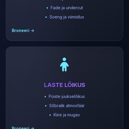
Fade ja undercut
Soeng ja viimistlus
Broneeri →
LASTE LÕIKUS
Poiste juukselõikus
Sõbralik atmosfäär
Kiire ja mugav
Broneeri →