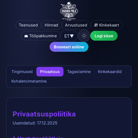
Teenused
Hinnad
Arvustused
🎁 Kinkekaart
ET
▼
💼 Tööpakkumine
Logi sisse
Broneeri online
Tingimused
Privaatsus
Tagastamine
Kinkekaardid
Kohaletoimetamine
Privaatsuspoliitika
Uuendatud: 17.12.2025