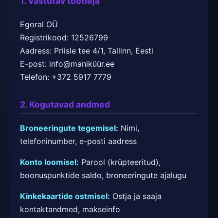
1. Vastutav töötleja
Egoral OÜ
Registrikood: 12526799
Aadress: Priisle tee 4/1, Tallinn, Eesti
E-post: info@maniküür.ee
Telefon: +372 5917 7779
2. Kogutavad andmed
Broneeringute tegemisel:
Nimi,
telefoninumber, e-posti aadress
Konto loomisel:
Parool (krüpteeritud),
boonuspunktide saldo, broneeringute ajalugu
Kinkekaartide ostmisel:
Ostja ja saaja
kontaktandmed, makseinfo