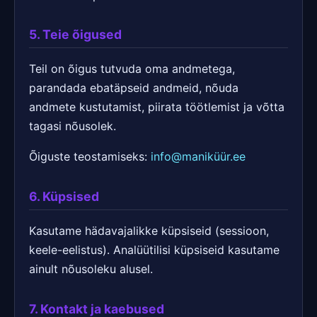
5. Teie õigused
Teil on õigus tutvuda oma andmetega,
parandada ebatäpseid andmeid, nõuda
andmete kustutamist, piirata töötlemist ja võtta
tagasi nõusolek.
Õiguste teostamiseks:
info@maniküür.ee
6. Küpsised
Kasutame hädavajalikke küpsiseid (sessioon,
keele-eelistus). Analüütilisi küpsiseid kasutame
ainult nõusoleku alusel.
7. Kontakt ja kaebused